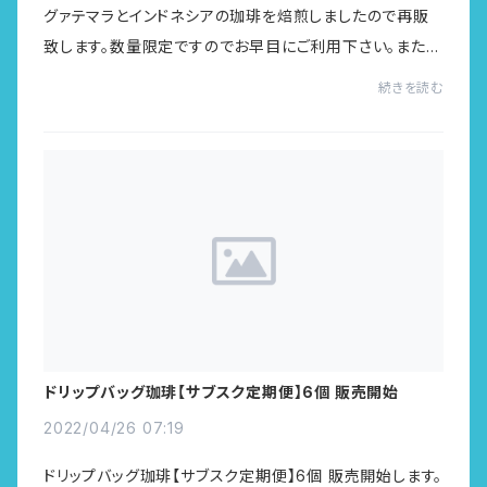
グァテマラとインドネシアの珈琲を焙煎しましたので再販
致します。数量限定ですのでお早目にご利用下さい。また、
５月の珈琲「皐月」の第１回目の配送も開始(5/2~)しまし
続きを読む
た。焙煎したての珈琲好きの方にオススメ...
ドリップバッグ珈琲【サブスク定期便】6個 販売開始
2022/04/26 07:19
ドリップバッグ珈琲【サブスク定期便】6個 販売開始します。