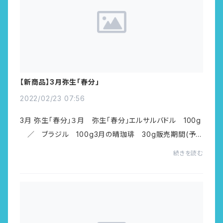
【新商品】3月弥生「春分」
2022/02/23 07:56
3月 弥生「春分」３月 弥生「春分」エルサルバドル 100g
／ ブラジル 100g3月の晴珈琲 30g販売期間(予
約期間含む)：2/22-3/31配送開始：3/1 or 3/14 ※焙煎
続きを読む
日を２回に分けてお好きなタイミングで珈琲をお楽...