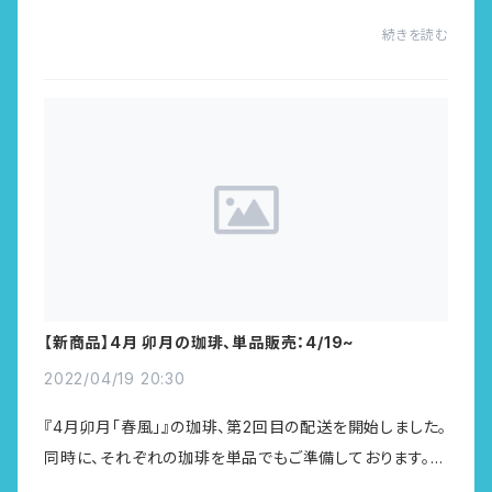
す。4月は・ブルンジ（COCOA HORAMAMA）・ブラジル（サ
続きを読む
ントスNo.2）・5月の晴珈琲※第一回目の配...
【新商品】4月 卯月の珈琲、単品販売：4/19~
2022/04/19 20:30
『4月卯月「春風」』の珈琲、第2回目の配送を開始しました。
同時に、それぞれの珈琲を単品でもご準備しております。・
インドネシア（ママサトラジャ）200g or 300g・ブラジル