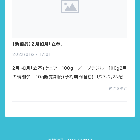
【新商品】２月如月「立春」
2022/01/27 17:01
2月 如月「立春」ケニア 100g ／ ブラジル 100g2月
の晴珈琲 30g販売期間(予約期間含む)：1/27-2/28配
送開始：2/5 or 2/19 （※焙煎したての珈琲をお届けでき
続きを読む
るように発送日を２回に分けました）※珈琲につい...