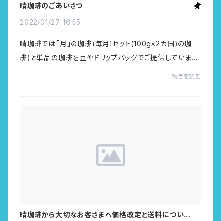
晴珈琲のごあいさつ
2022/01/27 16:55
晴珈琲では「月」の珈琲(毎月1セット(100g×2カ国)の珈
琲)と単品の珈琲を豆やドリップバッグでご提供していま
す。「月」の珈琲は気分に合わせて珈琲を選び、また時には
続きを読む
2つの国の珈琲を混ぜ合わせてみたり。その時...
晴珈琲から大切なお客さまへ価格改定と送料についての