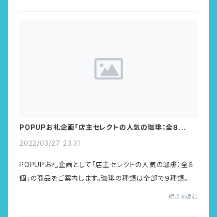
ャ）・ブラジル（サクラブルボン）・4...
POPUPお礼企画「店主セレクトの人気の珈琲：全８個」の
商品ご案内
2022/03/27 23:31
POPUPお礼企画として「店主セレクトの人気の珈琲：全８
個」の商品をご案内します。珈琲の種類は全部で９種類。そ
の中から８個を選んでお届けします。（※必ず４種以上でお
続きを読む
届け）詳細は商品ページからそれぞれの特...