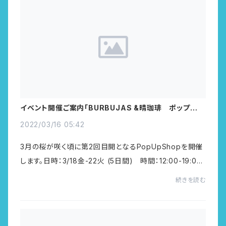
イベント開催ご案内「BURBUJAS &晴珈琲 ポップアッ
プショップVol2」
2022/03/16 05:42
3月の桜が咲く頃に第2回目開となるPopUpShopを開催
します。日時：3/18金-22火 (5日間) 時間：12:00-19:00
ころ場所：ギャラリー18東京都大田区東雪谷1-7-3（東急池
続きを読む
上線洗足池駅徒歩3分）一緒に開催するのは@burbu...