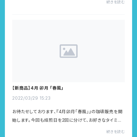
続きを読む
（サクラブルボン） 200g or 300g商品...
【新商品】4月 卯月 「春風」
2022/03/29 15:23
お待たせしております、『4月卯月「春風」』の珈琲販売を開
始します。今回も焙煎日を2回に分けて、お好きなタイミン
グでご購入可能です。4月は・インドネシア（ママサトラジ
続きを読む