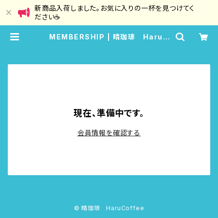
新商品入荷しました。お気に入りの一杯を見つけてく
ださい☕
MEMBERSHIP | 晴珈琲 HaruC
offee
現在、準備中です。
会員情報を確認する
© 晴珈琲 HaruCoffee