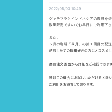
2022/05/03 10:49
グァテマラとインドネシアの珈琲を焙
数量限定ですのでお早目にご利用下さ
また、
５月の珈琲「皐月」の第１回目の配送
焙煎したての珈琲好きの方にオススメし
商品注文画面から詳細をご確認できます
是非この機会にお試しいただけると幸い
ご利用をお待ちしております。