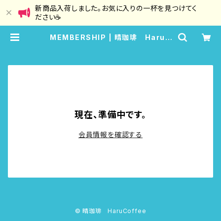
新商品入荷しました。お気に入りの一杯を見つけてく
ださい☕
MEMBERSHIP | 晴珈琲 HaruC
offee
現在、準備中です。
会員情報を確認する
© 晴珈琲 HaruCoffee