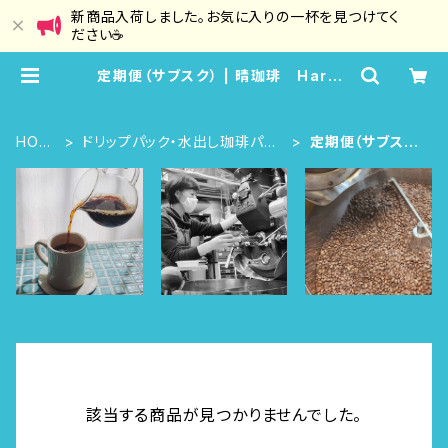
新商品入荷しました。お気に入りの一杯を見つけてく
ださい☕
定期便（サブスク） | 晴珈琲 HaruC
offee
HOM
ドリップパック・水出し珈琲パッ
定期便（サブス
E
ク
ク）
該当する商品が見つかりませんでした。