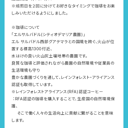
※焙煎日を２回に分けてお好きなタイミングで珈琲をお楽
しみいただけるようにしました。
※珈琲について
「エルサルバドル(シティオデマリア農園)」
エル サルバドル西部グアテマラとの国境を跨ぐ、火山が位
置する標高1300付近、
水はけの良い火山灰土壌地帯の農園です。
良質な珈琲と評価されながら農園の自然環境や従業員の
生活環境も守り
豊かな農園づくりを通して、レインフォレスト・アライアンス
認証も取得しています。
※レインフォレストアライアンス(RFA)認証コーヒー
：RFA認証の珈琲を購入することで、生産国の自然環境保
護、
そこで働く人々の生活向上に貢献に繋がることを意味
します。