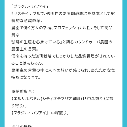
「ブラジル・カツアイ」
『サステイナブルで、透明性のある珈琲栽培を基本として継
続的な意識改革、
農園で働く方々の幸福、プロフェッショナル性、そして高品
質な
珈琲の生産を心掛けている』と語るカタンドゥーバ農園の
農園主の言葉。
信念を持った珈琲栽培でしっかりした品質管理がされてい
ることはもちろん、
農園主の言葉の中に人への想いが感じられ、あたたかな気
持ちになります。
※焙煎度合：
【エルサルバドル(シティオデマリア農園)】「中深煎り（深煎
り寄り）」
【ブラジル・カツアイ】「中深煎り」
※味の特徴：