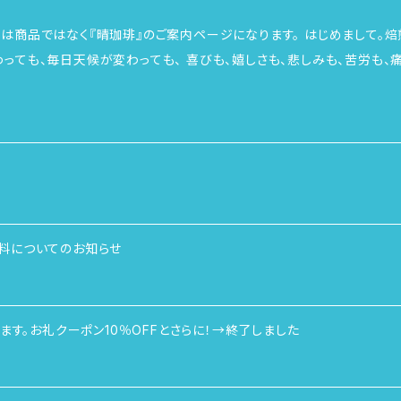
ではなく『晴珈琲』のご案内ページになります。 はじめまして。焙煎珈琲専門店の晴珈琲と申します。 四季が
わっても、毎日天候が変わっても、 喜びも、嬉しさも、悲しみも、苦労も
そんな珈琲もお届けしたく、丁寧に焙煎しています。 珈琲は 豆の種類、煎り方、挽き方、淹れ方と、 その時々の天
の感情と重なって いろいろな魅力が引き出されます。 飲む豆を選び、挽いて、丁寧に淹れる工程も含めて 珈
幸いです。 大好きな珈琲時間に寄り添えますように。 そして気持ちが晴れやかになるように晴珈
豆はスペシャルティ珈琲や高グレード品質の生豆を採用しています。 安心し
の晴珈琲の思いです。 ※焙煎したての珈琲をお届けするために月の珈琲は予約販売を採用していま
購入いただいた方にはいつまでも美味しく飲んでいただけるように保存方法もご案内い
ドリップバッグなども販売しており焙煎予定で商品を入替えます。 珈琲
料についてのお知らせ
焙煎直後の珈琲をお出しすることもありますが、店主のオススメは焙煎後
同じ珈琲なのに１週間後はまた違った味わいをお楽しみ頂けます。日持ちの
琲豆も登場することも。 随時更新します。サイトを訪れて頂けると嬉しいです。 ※珈琲は【豆】【粉に
ます。お礼クーポン10％OFFとさらに！→終了しました
。 ※送料込みのお値段です。 「クリックポスト」か「ゆうパック」でご対応します。 ※随時、イベ
どで珈琲をご提供しています。 対面での販売も是非ご利用ください。 ※焙煎珈琲豆の販売に資格、保健所
可は 必要ありませんが「食品衛