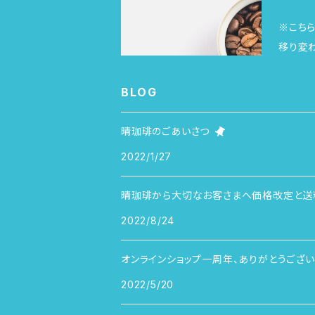
※こちらは商品
移り変
なひととき。 
候や その時々
BLOG
琲を楽しんでいただければ
琲をお届けします。 【大切なこと】 ※焙煎する生
晴珈琲のごあいさつ
て飲んでいただくため
2022/1/27
す。 ご
珈琲や
晴珈琲から大切なお客さまへ価格改定と送
す。 
2022/8/24
りが増し
は珍しい珈
オンラインショップ一周年、ありがとうござい
し珈琲用】３種をお選びできます
ント出展な
2022/5/20