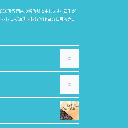
、痛みも この珈琲を飲む時は自分に帰る大事
たします。 ※予約販売以外の
は焙煎後10日以内のものをお届けしていま
から7日以降のもの。日の経過と共に味に深ま
良さも是非体感してください。 ※時に
挽いて】【水出
の許
生責任者」の資格を有しています。 ※犬や猫などの動物は飼育しておりません。