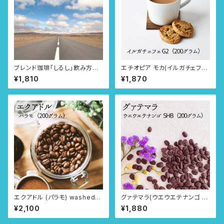
ブレンド珈琲「しるし」飲み方選
エチオピア モカ(イルガチェフェ
べる3タイプ
G2) washed 飲み方選べる3タ
¥1,810
¥1,870
イプ
エクアドル (パラモ) washed
グァテマラ(ウエウエテナンゴ S
飲み方選べる3タイプ
HB) 飲み方選べる3タイプ
¥2,100
¥1,880