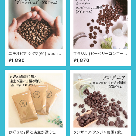
エチオピア シダマ(G1) washe
ブラジル (ピーベリーコンゴーニ
d 飲み方選べる3タイプ
アス農園) 飲み方選べる3タイプ
¥1,890
¥1,870
お好きな2種と店主が選ぶ１種
タンザニア(タンジャ農園) 飲み