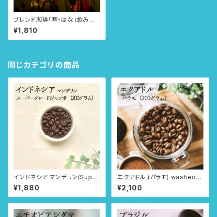
ブレンド珈琲「華・はな」飲み方
選べる3タイプ
¥1,810
同じカテゴリの商品
インドネシア マンデリン(Super
エクアドル (パラモ) washed
G Jumbo) 200g 豆のまま or
飲み方選べる3タイプ
¥1,880
¥2,100
粉に挽いて