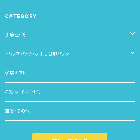
CATEGORY
珈琲豆・粉
月の珈琲
ドリップパック・水出し珈琲パック
単品
定期便（サブスク）
珈琲ギフト
カフェインレス（デカフェ）
ご案内・イベント等
雑貨・その他