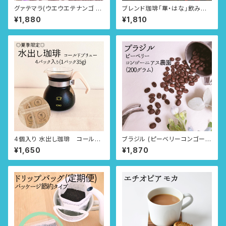
グァテマラ(ウエウエテナンゴ S
ブレンド珈琲「華・はな」飲み方
HB) 飲み方選べる3タイプ
選べる3タイプ
¥1,880
¥1,810
4個入り 水出し珈琲 コールド
ブラジル (ピーベリーコンゴーニ
ブリュー (1パック、35g入り)
アス農園) 飲み方選べる3タイプ
¥1,650
¥1,870