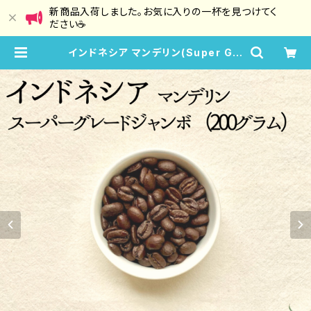
新商品入荷しました。お気に入りの一杯を見つけてく
ださい☕
インドネシア マンデリン(Super G J
umbo) 200g 豆のまま or 粉に挽い
て | 晴珈琲 HaruCoffee