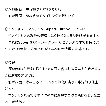
◎焙煎度合：「中深煎り（深煎り寄り）」
油が表面に滲み始めるタイミングで煎り止め
◎インドネシア マンデリン(SuperG Jumbo) について
インドネシアの珈琲の等級にはG1やG2と振り分けがある中で、
まれにSuper G（スーパーグレード）というG1の中でも特に選
りすぐりの大粒に分類される深い苦味が特徴の珈琲です。
◎特徴：
深い苦味が特徴を活かしつつ、豆の含まれる旨味を引き出すよ
うに深煎り過ぎずに
油が表面に滲み出るタイミングの深煎り寄りの中深煎り仕上
げです。
マンデリンならではの苦味の中に濃厚なコクを感じるような飲
み口が特徴で