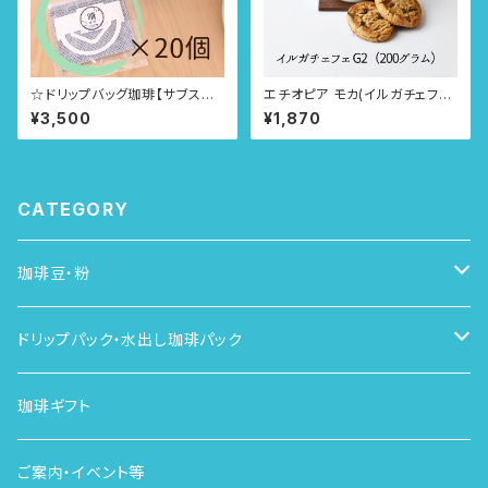
☆ドリップバッグ珈琲【サブスク
エチオピア モカ(イルガチェフェ
定期便】20個（配送：月1回、4種
G2) washed 飲み方選べる3タ
¥3,500
¥1,870
類×5個）
イプ
CATEGORY
珈琲豆・粉
月の珈琲
ドリップパック・水出し珈琲パック
単品
定期便（サブスク）
珈琲ギフト
カフェインレス（デカフェ）
ご案内・イベント等