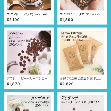
エクアドル (パラモ) washed
エチオピア シダマ(G1) washe
飲み方選べる3タイプ
d 飲み方選べる3タイプ
¥2,100
¥1,890
ブラジル (ピーベリーコンゴーニ
お好きな2種と店主が選ぶ１種
アス農園) 飲み方選べる3タイプ
の珈琲 合計3種(300g)
¥1,870
¥2,820